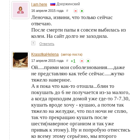
Дзержинский
I am here
16 апреля 2015 года
#
Леночка, извини, что только сейчас
отвечаю.
После смерти папы я совсем выбилась из
колеи. На сайт долго не заходила.
↑
Ответить
KrasotkaHelena
(автор поста)
+
1
17 апреля 2015 года
#
Ой.....прими мои соболезнования.....даже
не представляю как тебе сейчас.....жутко
тяжело наверное.
А я пока что как-то отошла...блин то
покушать до 6 не получается из-за малого,
а когда приходим домой уже где-то 7-7.30,
кушать вроде хочу - кушаю, а потом так
тяжело на желудке, что пол ночи не сплю,
так что прекращаю кушать после
шести(наверное организм и так уже
привык к этому). Ну и попробую отнестись
ко всему этому серьёзно, мы второго