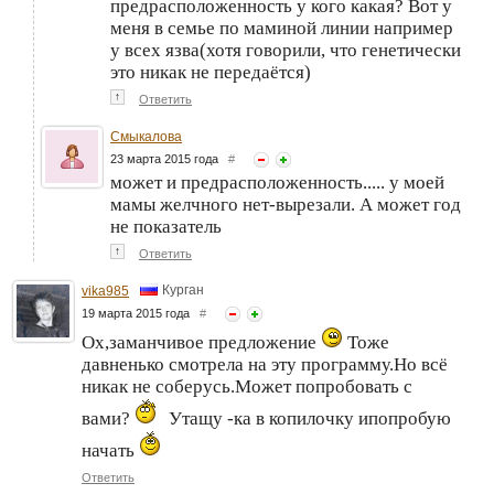
предрасположенность у кого какая? Вот у
меня в семье по маминой линии например
у всех язва(хотя говорили, что генетически
это никак не передаётся)
↑
Ответить
Смыкалова
23 марта 2015 года
#
может и предрасположенность..... у моей
мамы желчного нет-вырезали. А может год
не показатель
↑
Ответить
Курган
vika985
19 марта 2015 года
#
Ох,заманчивое предложение
Тоже
давненько смотрела на эту программу.Но всё
никак не соберусь.Может попробовать с
вами?
Утащу -ка в копилочку ипопробую
начать
Ответить