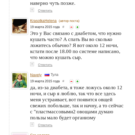
наверно чуть позже.
↑
Ответить
KrasotkaHelena
(автор поста)
19 марта 2015 года
#
Это у Вас связано с диабетом, что нужно
кушать часто? А спать Вы во сколько
ложитесь обычно? Я вот около 12 ночи,
кстати после 18.00 по системе написано,
что можно кушать сыр.
↑
Ответить
Тула
Navely
19 марта 2015 года
#
да, из-за диабета, я тоже ложусь около 12
ночи, и сыр я люблю, так что все здесь
меня устраивает, вот появится овщей
свежих побольше, так и начну, а то сейчас
с "пластмассовыми2 овощами думаю
пользы мало будет организму
↑
Ответить