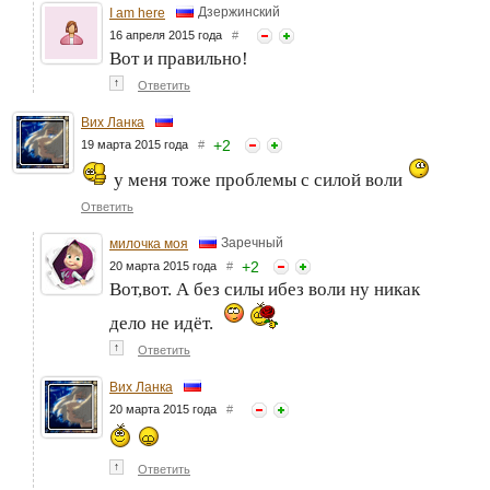
Дзержинский
I am here
16 апреля 2015 года
#
Вот и правильно!
↑
Ответить
Вих Ланка
+
2
19 марта 2015 года
#
у меня тоже проблемы с силой воли
Ответить
Заречный
милочка моя
+
2
20 марта 2015 года
#
Вот,вот. А без силы ибез воли ну никак
дело не идёт.
↑
Ответить
Вих Ланка
20 марта 2015 года
#
↑
Ответить