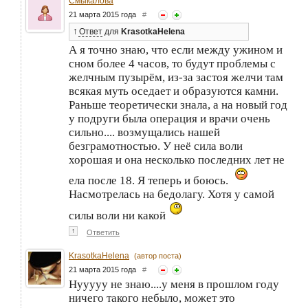
Смыкалова
21 марта 2015 года
#
↑
Ответ
для
KrasotkaHelena
А я точно знаю, что если между ужином и
сном более 4 часов, то будут проблемы с
желчным пузырём, из-за застоя желчи там
всякая муть оседает и образуются камни.
Раньше теоретически знала, а на новый год
у подруги была операция и врачи очень
сильно.... возмущались нашей
безграмотностью. У неё сила воли
хорошая и она несколько последних лет не
ела после 18. Я теперь и боюсь.
Насмотрелась на бедолагу. Хотя у самой
силы воли ни какой
↑
Ответить
KrasotkaHelena
(автор поста)
21 марта 2015 года
#
Нууууу не знаю....у меня в прошлом году
ничего такого небыло, может это