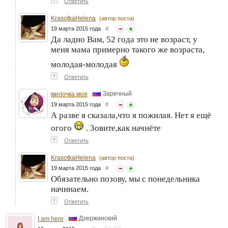
Ответить
KrasotkaHelena
(автор поста)
19 марта 2015 года
#
Да ладно Вам, 52 года это не возраст, у
меня мама примерно такого же возраста,
молодая-молодая
↑
Ответить
Заречный
милочка моя
19 марта 2015 года
#
А разве я сказала,что я пожилая. Нет я ещё
огого
. Зовите,как начнёте
↑
Ответить
KrasotkaHelena
(автор поста)
19 марта 2015 года
#
Обязательно позову, мы с понедельника
начинаем.
↑
Ответить
Дзержинский
I am here