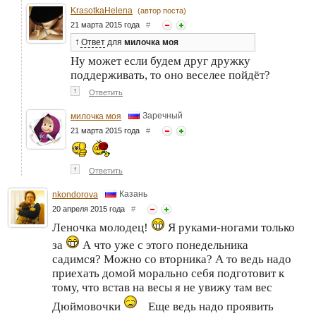
KrasotkaHelena
(автор поста)
21 марта 2015 года
#
↑
Ответ
для
милочка моя
Ну может если будем друг дружку
поддерживать, то оно веселее пойдёт?
↑
Ответить
Заречный
милочка моя
21 марта 2015 года
#
↑
Ответить
Казань
nkondorova
20 апреля 2015 года
#
Леночка молодец!
Я руками-ногами только
за
А что уже с этого понедельника
садимся? Можно со вторника? А то ведь надо
приехать домой морально себя подготовит к
тому, что встав на весы я не увижу там вес
Дюймовочки
Еще ведь надо проявить