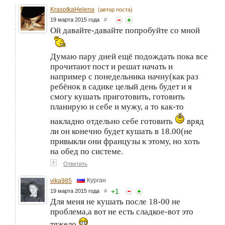
KrasotkaHelena
(автор поста)
19 марта 2015 года
#
Ой давайте-давайте попробуйте со мной
Думаю пару дней ещё подождать пока все
прочитают пост и решат начать и
например с понедельника начну(как раз
ребёнок в садике целый день будет и я
смогу кушать приготовить, готовить
планирую и себе и мужу, а то как-то
накладно отдельно себе готовить
вряд
ли он конечно будет кушать в 18.00(не
привыкли они французы к этому, но хоть
на обед по системе.
↑
Ответить
Курган
vika985
+
1
19 марта 2015 года
#
Для меня не кушать после 18-00 не
проблема,а вот не есть сладкое-вот это
тяжело