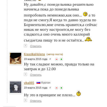
Ну давайте,с понедельника решительно
начнем,а пока до понедельника
попробовать немножко,как оно...
а то
поди не смогу.Я когда то давно худела по
Борменталю,мне очень нравится,а сейчас
никак не могу настроится,не могу без
сладкого,а оно очень много каллорий
съедает,на пищу то и не остаётся..
↑
Ответить
KrasotkaHelena
(автор поста)
19 марта 2015 года
#
Ну так сладкое можно, правда только на
завтрак и до 12.00
↑
Ответить
Курган
vika985
19 марта 2015 года
#
Ну это в принципе не плохо...
↑
Ответить