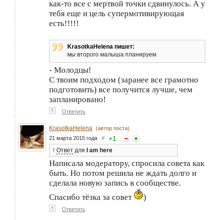
как-то все с мертвой точки сдвинулось. А у
тебя еще и цель супермотивирующая
есть!!!!!
KrasotkaHelena пишет:
мы второго малыша планируем
- Молодцы!
С твоим подходом (заранее все грамотно
подготовить) все получится лучше, чем
запланировано!
↑
Ответить
KrasotkaHelena
(автор поста)
+
1
21 марта 2015 года
#
↑
Ответ
для
I am here
Написала модератору, спросила совета как
быть. Но потом решила не ждать долго и
сделала новую запись в сообществе.
Спасибо тёзка за совет
)
↑
Ответить