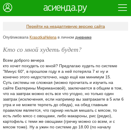
Перейти на неадаптивную версию сайта
Опубликовала
KrasotkaHelena
в личном
дневнике
Кто со мной худеть будет?
Всем доброго вечера
кто хочет похудеть со мной? Предлагаю худеть по системе
"Минус 60", в прошлом году я а ней потеряла 7 кг ну и
конечно этого недостаточно, надо ещё как минимум 15.
Суть системы не сложная (можно прочитать и изучить на
сайте Екатерины Миримановой), заключается в общем в том,
что на завтрак можно есть все что угодно, но только один
завтрак (исключения, если например вы завтракаете в 5 или 6
утра и не можете терпеть до обеда), на обед главным
правилом является, что гарнир нельзя мешать с мясом, то
есть либо мясо с овощами, либо макароны, рис (редко),
картофель с теми же овощами (гречку можно со всем, и с
мясом тоже). Ну а ужин по системе до 18.00 (по началу