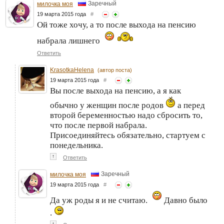
Заречный
милочка моя
19 марта 2015 года
#
Ой тоже хочу, а то после выхода на пенсию
набрала лишнего
Ответить
KrasotkaHelena
(автор поста)
19 марта 2015 года
#
Вы после выхода на пенсию, а я как
обычно у женщин после родов
а перед
второй беременностью надо сбросить то,
что после первой набрала.
Присоединяйтесь обязательно, стартуем с
понедельника.
↑
Ответить
Заречный
милочка моя
19 марта 2015 года
#
Да уж роды я и не считаю.
Давно было
.
↑