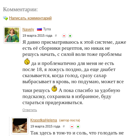
Комментарии:
Написать комментарий
Тула
Navely
19 марта 2015 года
#
Я давно присматриваюсь к этой системе, даже
есть её сборники рецептов, но никак не
решусь начать, с силой воли тоже проблемы
да и проблематично для меня не есть
после 18, я ложусь поздно, да еще диабет
сказывается, когда голод, сразу сахар
выбрасывает в кровь, но подумаю, может все
таки решусь
А пока спасибо за удобную
подсказку, сохранила в избранное, буду
стараться придерживаться.
Ответить
KrasotkaHelena
(автор поста)
19 марта 2015 года
#
Так здесь в том-то и соль, что голодать не