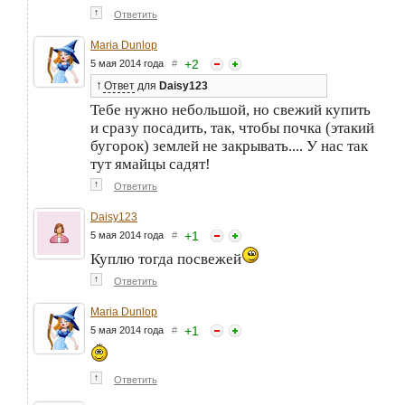
↑
Ответить
Maria Dunlop
+
2
5 мая 2014 года
#
↑
Ответ
для
Daisy123
Тебе нужно небольшой, но свежий купить
и сразу посадить, так, чтобы почка (этакий
бугорок) землей не закрывать.... У нас так
тут ямайцы садят!
↑
Ответить
Daisy123
+
1
5 мая 2014 года
#
Куплю тогда посвежей
↑
Ответить
Maria Dunlop
+
1
5 мая 2014 года
#
↑
Ответить