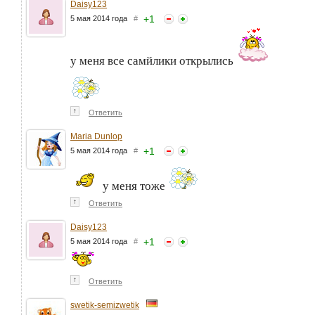
Daisy123
+
1
5 мая 2014 года
#
у меня все самйлики открылись
↑
Ответить
Maria Dunlop
+
1
5 мая 2014 года
#
у меня тоже
↑
Ответить
Daisy123
+
1
5 мая 2014 года
#
↑
Ответить
swetik-semizwetik