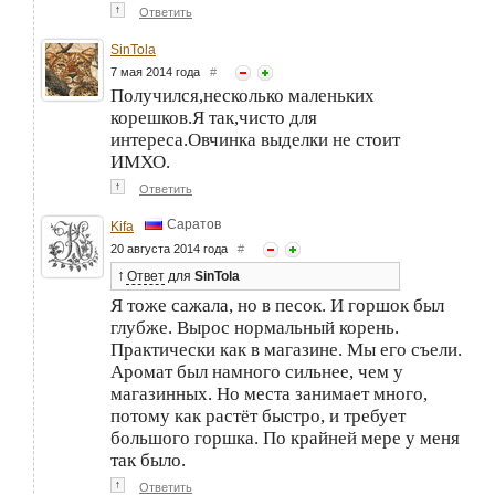
↑
Ответить
SinTola
7 мая 2014 года
#
Получился,несколько маленьких
корешков.Я так,чисто для
интереса.Овчинка выделки не стоит
ИМХО.
↑
Ответить
Саратов
Kifa
20 августа 2014 года
#
↑
Ответ
для
SinTola
Я тоже сажала, но в песок. И горшок был
глубже. Вырос нормальный корень.
Практически как в магазине. Мы его съели.
Аромат был намного сильнее, чем у
магазинных. Но места занимает много,
потому как растёт быстро, и требует
большого горшка. По крайней мере у меня
так было.
↑
Ответить