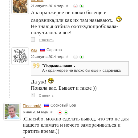
21 августа 2014 года
#
А к оранжерее не плохо бы еще и
садовника,или как их там называют...
Не знаю,я отбила охотку,попробовала-
получилось и все!
↑
Ответить
Саратов
Kifa
22 августа 2014 года
#
"Людмила пишет:
А к оранжерее не плохо бы еще и садовника
Да уж!
Поняла вас. Бывает и такое ))
↑
Ответить
Сосновый Бор
EleonoraM
6 мая 2014 года
#
.Спасибо, можно сделать вывод, что это не для
нашего климата и нечего заморачиваться и
тратить время.))