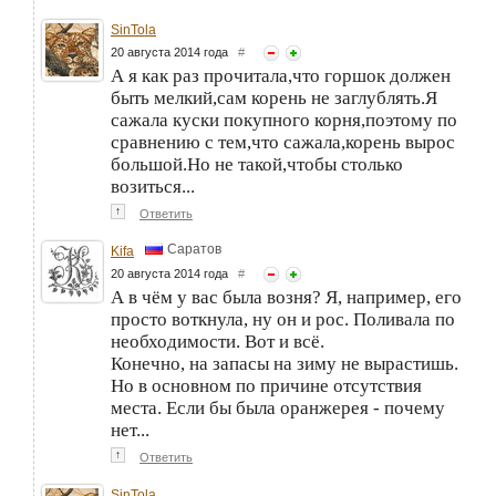
SinTola
20 августа 2014 года
#
А я как раз прочитала,что горшок должен
быть мелкий,сам корень не заглублять.Я
сажала куски покупного корня,поэтому по
сравнению с тем,что сажала,корень вырос
большой.Но не такой,чтобы столько
возиться...
↑
Ответить
Саратов
Kifa
20 августа 2014 года
#
А в чём у вас была возня? Я, например, его
просто воткнула, ну он и рос. Поливала по
необходимости. Вот и всё.
Конечно, на запасы на зиму не вырастишь.
Но в основном по причине отсутствия
места. Если бы была оранжерея - почему
нет...
↑
Ответить
SinTola