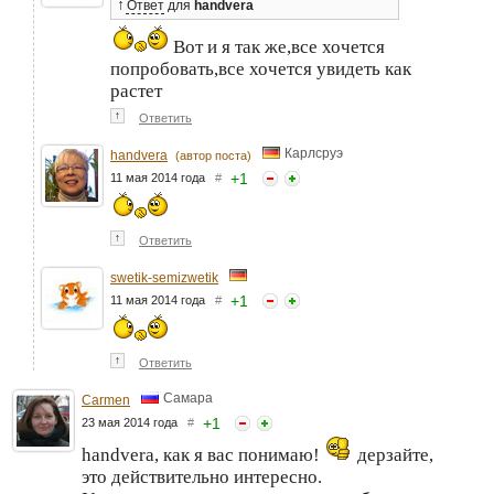
↑
Ответ
для
handvera
Вот и я так же,все хочется
попробовать,все хочется увидеть как
растет
↑
Ответить
Карлсруэ
handvera
(автор поста)
+
1
11 мая 2014 года
#
↑
Ответить
swetik-semizwetik
+
1
11 мая 2014 года
#
↑
Ответить
Самара
Carmen
+
1
23 мая 2014 года
#
handvera, как я вас понимаю!
дерзайте,
это действительно интересно.