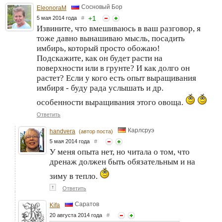
Сосновый Бор
EleonoraM
+
1
5 мая 2014 года
#
Извините, что вмешиваюсь в ваш разговор, я
тоже давно вынашиваю мысль, посадить
имбирь, который просто обожаю!
Подскажите, как он будет расти на
поверхности или в грунте? И как долго он
растет? Если у кого есть опыт выращивания
имбиря - буду рада услышать и др.
особенности выращивания этого овоща.
Ответить
Карлсруэ
handvera
(автор поста)
5 мая 2014 года
#
У меня опыта нет, но читала о том, что
дренаж должен быть обязательным и на
зиму в тепло.
↑
Ответить
Саратов
Kifa
20 августа 2014 года
#