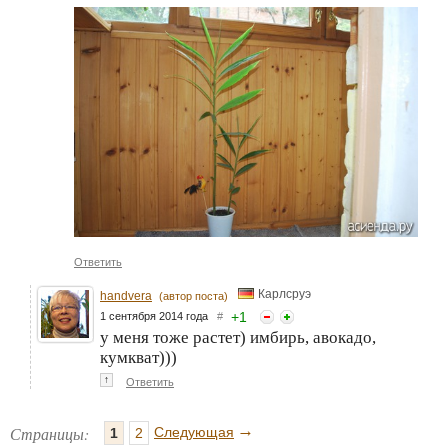
Ответить
Карлсруэ
handvera
(автор поста)
+
1
1 сентября 2014 года
#
у меня тоже растет) имбирь, авокадо,
кумкват)))
↑
Ответить
→
Страницы:
Следующая
1
2