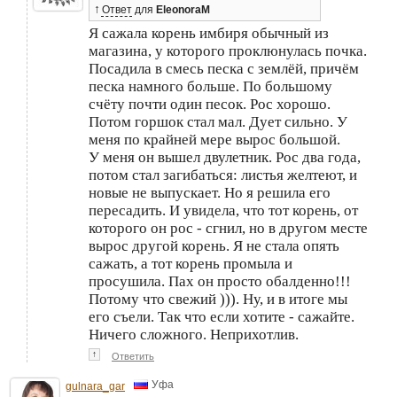
↑
Ответ
для
EleonoraM
Я сажала корень имбиря обычный из
магазина, у которого проклюнулась почка.
Посадила в смесь песка с землёй, причём
песка намного больше. По большому
счёту почти один песок. Рос хорошо.
Потом горшок стал мал. Дует сильно. У
меня по крайней мере вырос большой.
У меня он вышел двулетник. Рос два года,
потом стал загибаться: листья желтеют, и
новые не выпускает. Но я решила его
пересадить. И увидела, что тот корень, от
которого он рос - сгнил, но в другом месте
вырос другой корень. Я не стала опять
сажать, а тот корень промыла и
просушила. Пах он просто обалденно!!!
Потому что свежий ))). Ну, и в итоге мы
его съели. Так что если хотите - сажайте.
Ничего сложного. Неприхотлив.
↑
Ответить
Уфа
gulnara_gar