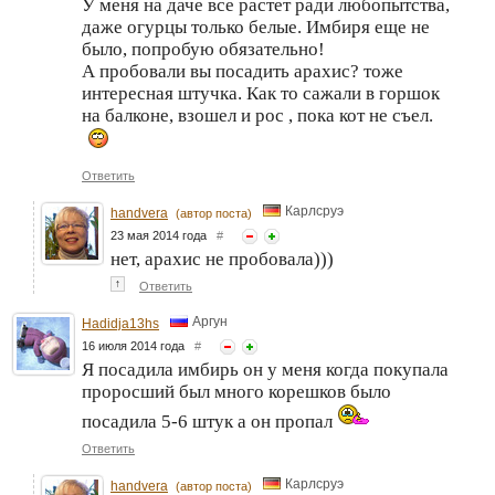
У меня на даче все растет ради любопытства,
даже огурцы только белые. Имбиря еще не
было, попробую обязательно!
А пробовали вы посадить арахис? тоже
интересная штучка. Как то сажали в горшок
на балконе, взошел и рос , пока кот не съел.
Ответить
Карлсруэ
handvera
(автор поста)
23 мая 2014 года
#
нет, арахис не пробовала)))
↑
Ответить
Аргун
Hadidja13hs
16 июля 2014 года
#
Я посадила имбирь он у меня когда покупала
проросший был много корешков было
посадила 5-6 штук а он пропал
Ответить
Карлсруэ
handvera
(автор поста)