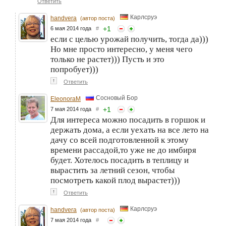
Ответить
Карлсруэ
handvera
(автор поста)
+
1
6 мая 2014 года
#
если с целью урожай получить, тогда да)))
Но мне просто интересно, у меня чего
только не растет))) Пусть и это
попробует)))
↑
Ответить
Сосновый Бор
EleonoraM
+
1
7 мая 2014 года
#
Для интереса можно посадить в горшок и
держать дома, а если уехать на все лето на
дачу со всей подготовленной к этому
времени рассадой,то уже не до имбиря
будет. Хотелось посадить в теплицу и
вырастить за летний сезон, чтобы
посмотреть какой плод вырастет)))
↑
Ответить
Карлсруэ
handvera
(автор поста)
7 мая 2014 года
#