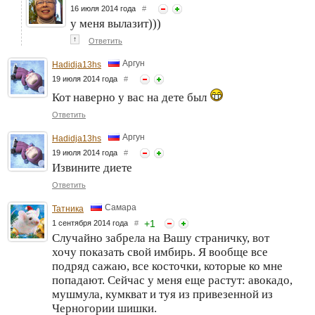
16 июля 2014 года
#
у меня вылазит)))
↑
Ответить
Аргун
Hadidja13hs
19 июля 2014 года
#
Кот наверно у вас на дете был
Ответить
Аргун
Hadidja13hs
19 июля 2014 года
#
Извините диете
Ответить
Самара
Татника
+
1
1 сентября 2014 года
#
Случайно забрела на Вашу страничку, вот
хочу показать свой имбирь. Я вообще все
подряд сажаю, все косточки, которые ко мне
попадают. Сейчас у меня еще растут: авокадо,
мушмула, кумкват и туя из привезенной из
Черногории шишки.