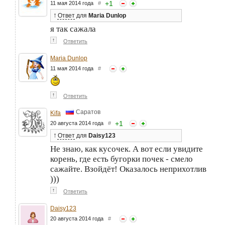
+
1
11 мая 2014 года
#
↑
Ответ
для
Maria Dunlop
я так сажала
↑
Ответить
Maria Dunlop
11 мая 2014 года
#
↑
Ответить
Саратов
Kifa
+
1
20 августа 2014 года
#
↑
Ответ
для
Daisy123
Не знаю, как кусочек. А вот если увидите
корень, где есть бугорки почек - смело
сажайте. Взойдёт! Оказалось неприхотлив
)))
↑
Ответить
Daisy123
20 августа 2014 года
#