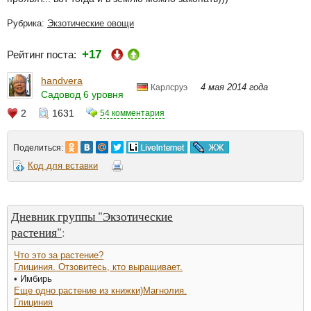
Рубрика:
Экзотические овощи
+17
Рейтинг поста:
handvera
4 мая 2014 года
Карлсруэ
Садовод 6 уровня
2
1631
54 комментария
Поделиться:
Код для вставки
Дневник группы "Экзотические
растения"
:
Что это за растение?
Глициния. Отзовитесь, кто выращивает.
• Имбирь
Еще одно растение из книжки)Магнолия.
Глициния