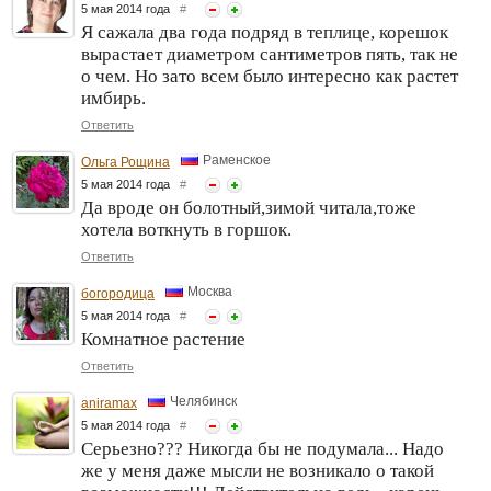
5 мая 2014 года
#
Я сажала два года подряд в теплице, корешок
вырастает диаметром сантиметров пять, так не
о чем. Но зато всем было интересно как растет
имбирь.
Ответить
Раменское
Ольга Рощина
5 мая 2014 года
#
Да вроде он болотный,зимой читала,тоже
хотела воткнуть в горшок.
Ответить
Москва
богородица
5 мая 2014 года
#
Комнатное растение
Ответить
Челябинск
aniramax
5 мая 2014 года
#
Серьезно??? Никогда бы не подумала... Надо
же у меня даже мысли не возникало о такой