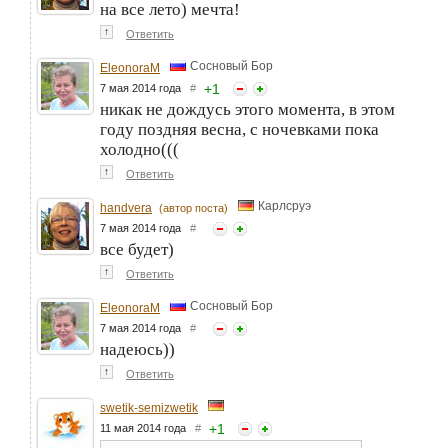
на все лето) мечта!
↑
Ответить
Сосновый Бор
EleonoraM
+
1
7 мая 2014 года
#
никак не дождусь этого момента, в этом
году поздняя весна, с ночевками пока
холодно(((
↑
Ответить
Карлсруэ
handvera
(автор поста)
7 мая 2014 года
#
все будет)
↑
Ответить
Сосновый Бор
EleonoraM
7 мая 2014 года
#
надеюсь))
↑
Ответить
swetik-semizwetik
+
1
11 мая 2014 года
#