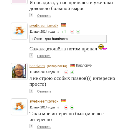
Я посадила, у нас принялся и уже таки
довольно большой вырос
↑
Ответить
swetik-semizwetik
+
1
11 мая 2014 года
#
↑
Ответ
для
handvera
Сажала,взошёл,а потом пропал
↑
Ответить
Карлсруэ
handvera
(автор поста)
11 мая 2014 года
#
я не строю особых планов))) интересно
просто)
↑
Ответить
swetik-semizwetik
11 мая 2014 года
#
Так и мне интересно было,мне все
интересно
↑
Ответить