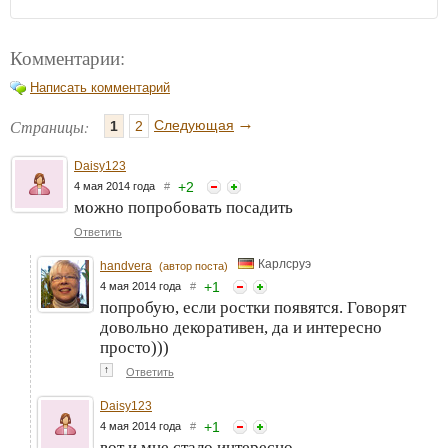
Комментарии:
Написать комментарий
→
Страницы:
Следующая
1
2
Daisy123
+
2
4 мая 2014 года
#
можно попробовать посадить
Ответить
Карлсруэ
handvera
(автор поста)
+
1
4 мая 2014 года
#
попробую, если ростки появятся. Говорят
довольно декоративен, да и интересно
просто)))
↑
Ответить
Daisy123
+
1
4 мая 2014 года
#
вот и мне стало интересно