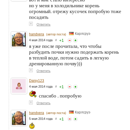
но у меня в холодильнике корень
огромный. отрежу кусочек попробую тоже
посадить
↑
Ответить
Карлсруэ
handvera
(автор поста)
+
1
4 мая 2014 года
#
я уже после прочитала, что чтобы
разбудить почки нужно подержать корень
в теплой воде, потом садить в легкую
дренированную почву)))
↑
Ответить
Daisy123
+
1
4 мая 2014 года
#
спасибо . попробую
↑
Ответить
Карлсруэ
handvera
(автор поста)
+
1
5 мая 2014 года
#