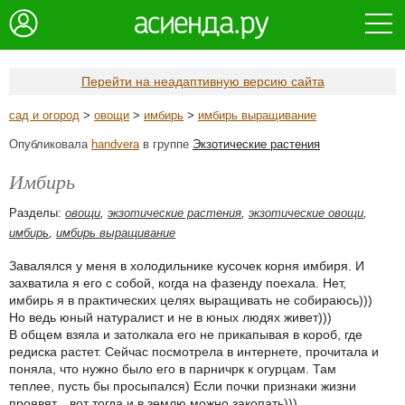
Перейти на неадаптивную версию сайта
сад и огород
>
овощи
>
имбирь
>
имбирь выращивание
Опубликовала
handvera
в группе
Экзотические растения
Имбирь
Разделы:
овощи
,
экзотические растения
,
экзотические овощи
,
имбирь
,
имбирь выращивание
Завалялся у меня в холодильнике кусочек корня имбиря. И
захватила я его с собой, когда на фазенду поехала. Нет,
имбирь я в практических целях выращивать не собираюсь)))
Но ведь юный натуралист и не в юных людях живет)))
В общем взяла и затолкала его не прикапывая в короб, где
редиска растет. Сейчас посмотрела в интернете, прочитала и
поняла, что нужно было его в парничрк к огурцам. Там
теплее, пусть бы просыпался) Если почки признаки жизни
проявят... вот тогда и в землю можно закопать)))