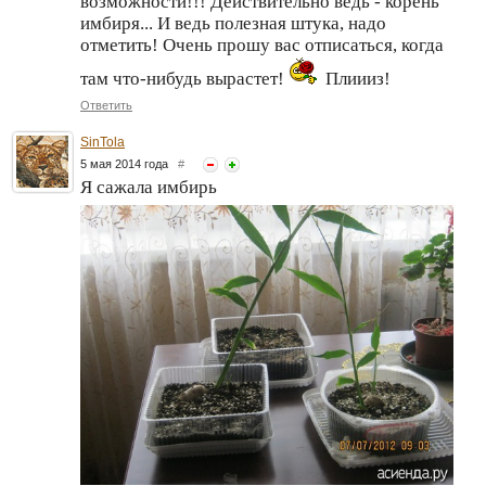
возможности!!! Действительно ведь - корень
имбиря... И ведь полезная штука, надо
отметить! Очень прошу вас отписаться, когда
там что-нибудь вырастет!
Плиииз!
Ответить
SinTola
5 мая 2014 года
#
Я сажала имбирь