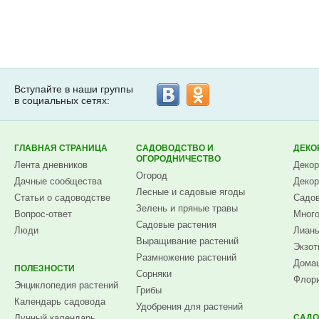
Вступайте в наши группы
в социальных сетях:
ГЛАВНАЯ СТРАНИЦА
САДОВОДСТВО И
ДЕКО
ОГОРОДНИЧЕСТВО
Лента дневников
Декор
Огород
Дачные сообщества
Декор
Лесные и садовые ягоды
Статьи о садоводстве
Садов
Зелень и пряные травы
Вопрос-ответ
Много
Садовые растения
Люди
Лианы
Выращивание растений
Экзот
Размножение растений
Домаш
ПОЛЕЗНОСТИ
Сорняки
Флори
Энциклопедия растений
Грибы
Календарь садовода
Удобрения для растений
Лунный календарь
САДО