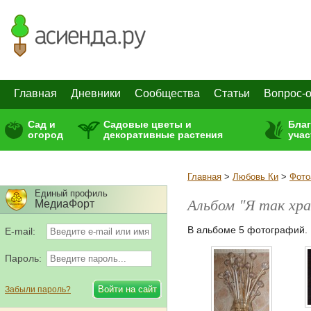
Главная
Дневники
Сообщества
Статьи
Вопрос-о
Сад и
Садовые цветы и
Бла
огород
декоративные растения
учас
Главная
>
Любовь Ки
>
Фото
Единый профиль
Альбом "Я так хр
МедиаФорт
В альбоме 5 фотографий.
E-mail:
Пароль:
Забыли пароль?