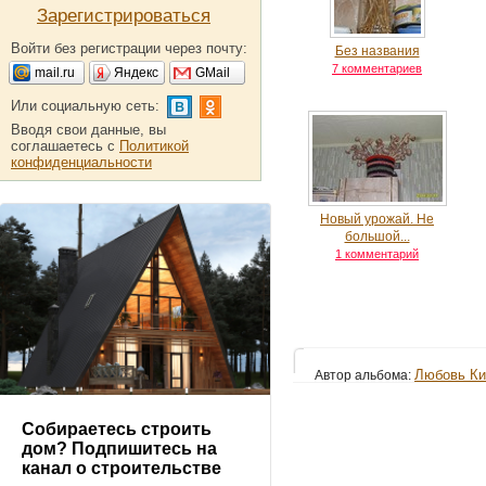
Зарегистрироваться
Войти без регистрации через почту:
Без названия
7 комментариев
mail.ru
Яндекс
GMail
Или социальную сеть:
Вводя свои данные, вы
соглашаетесь с
Политикой
конфиденциальности
Новый урожай. Не
большой...
1 комментарий
Любовь Ки
Автор альбома:
Собираетесь строить
дом? Подпишитесь на
канал о строительстве