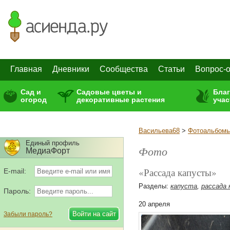
Главная
Дневники
Сообщества
Статьи
Вопрос-о
Сад и
Садовые цветы и
Бла
огород
декоративные растения
учас
Васильева68
>
Фотоальбом
Единый профиль
Фото
МедиаФорт
«Рассада капусты»
E-mail:
Разделы:
капуста
,
рассада
Пароль:
20 апреля
Забыли пароль?