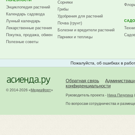
ПОЛЕЗНОСТИ
Сорняки
Флори
Энциклопедия растений
Грибы
Календарь садовода
Удобрения для растений
Лунный календарь
САДО
Почва (грунт)
Лекарственные растения
Техни
Болезни и вредители растений
Покупка, продажа, обмен
Садов
Парники и теплицы
Полезные советы
Пожалуйста, об ошибках в работ
Обратная связь
Администрац
конфиденциальности
© 2014-2026 «
МедиаФорт
»
Руководитель проекта -
Нина Пичугина
По вопросам сотрудничества и размещ