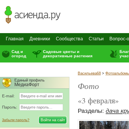
Главная
Дневники
Сообщества
Статьи
Вопрос-о
Сад и
Садовые цветы и
Бла
огород
декоративные растения
учас
Васильева68
>
Фотоальбом
Единый профиль
Фото
МедиаФорт
E-mail:
«3 февраля»
Пароль:
Разделы:
дача кр
Забыли пароль?