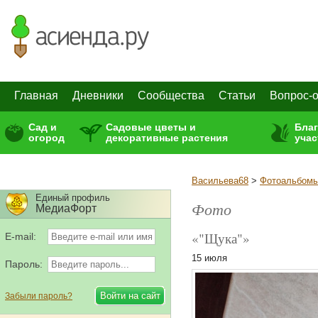
Главная
Дневники
Сообщества
Статьи
Вопрос-о
Сад и
Садовые цветы и
Бла
огород
декоративные растения
учас
Васильева68
>
Фотоальбом
Единый профиль
Фото
МедиаФорт
«"Щука"»
E-mail:
15 июля
Пароль:
Забыли пароль?