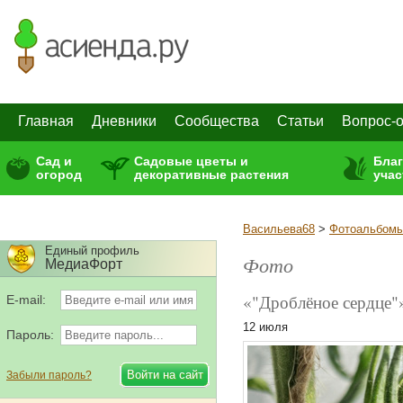
Главная
Дневники
Сообщества
Статьи
Вопрос-о
Сад и
Садовые цветы и
Бла
огород
декоративные растения
учас
Васильева68
>
Фотоальбом
Единый профиль
Фото
МедиаФорт
«"Дроблёное сердце"
E-mail:
12 июля
Пароль:
Забыли пароль?