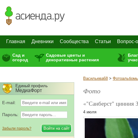
Главная
Дневники
Сообщества
Статьи
Вопрос-о
Сад и
Садовые цветы и
Бла
огород
декоративные растения
учас
Васильева68
>
Фотоальбом
Единый профиль
Фото
МедиаФорт
«"Санберст" цинния 
E-mail:
4 июля
Пароль:
Забыли пароль?