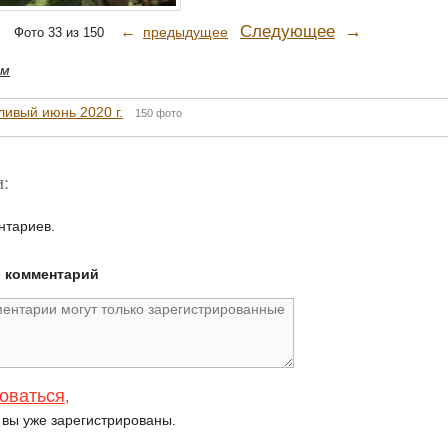
→
Следующее
←
предыдущее
Фото 33 из 150
йм
ивый июнь 2020 г.
150 фото
:
нтариев.
й комментарий
оваться
,
и вы уже зарегистрированы.