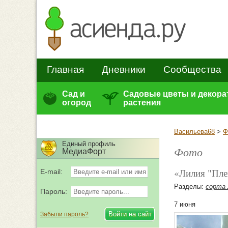
Главная
Дневники
Сообщества
Сад и
Садовые цветы и декор
огород
растения
Васильева68
>
Ф
Единый профиль
Фото
МедиаФорт
«Лилия "Пле
E-mail:
Разделы:
сорта 
Пароль:
7 июня
Забыли пароль?