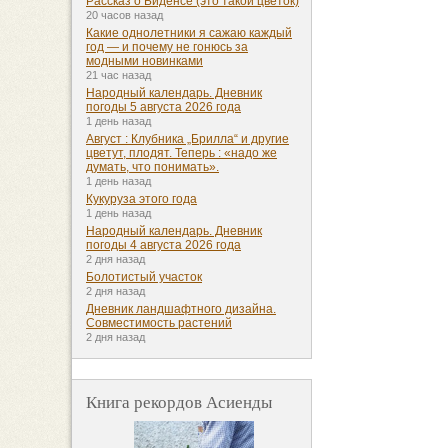
Рассказ о Биденсе (это такой цветок)
20 часов назад
Какие однолетники я сажаю каждый
год — и почему не гонюсь за
модными новинками
21 час назад
Народный календарь. Дневник
погоды 5 августа 2026 года
1 день назад
Август : Клубника „Брилла“ и другие
цветут, плодят. Теперь : «надо же
думать, что понимать».
1 день назад
Кукуруза этого года
1 день назад
Народный календарь. Дневник
погоды 4 августа 2026 года
2 дня назад
Болотистый участок
2 дня назад
Дневник ландшафтного дизайна.
Совместимость растений
2 дня назад
Книга рекордов Асиенды