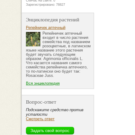
Сейчас на сайте: 0
Зарегистрировано: 78827
Энциклопедия растений
Репейничек аптечный
Репейничек аптечный
входит в число растения
семейства под названием
розоцветные, в латинском
языке название этого растения
будет звучать следующим
образом: Agrimonia officinalis L.
Что касается названия самого
семейства репейничка аптечного,
то по-латински оно будет так:
Rosaceae Juss.
Вся энциклопедия
Вопрос-ответ
Подскажите средство против
усталости
Смотреть ответ