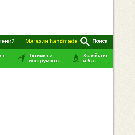
тений
Магазин handmade
Поиск
на
Техника и
Хозяйство
инструменты
и быт