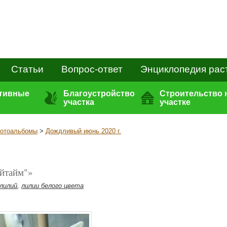
Статьи
Вопрос-ответ
Энциклопедия рас
ативные
Благоустройство
Строительство 
участка
участке
отоальбомы
>
Дождливый июнь 2020 г.
йтайм"»
лилий
,
лилии белого цвета