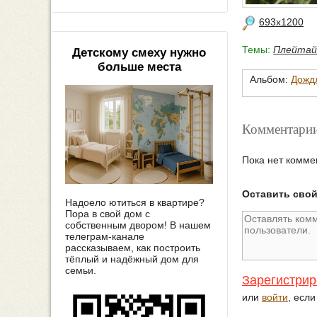
693x1200
Темы:
Плейта
Детскому смеху нужно
больше места
Альбом:
Дождл
Комментарии
Пока нет комме
Оставить сво
Надоело ютиться в квартире?
Пора в свой дом с
собственным двором! В нашем
телеграм-канале
рассказываем, как построить
тёплый и надёжный дом для
семьи.
Зарегистрир
или
войти
, есл