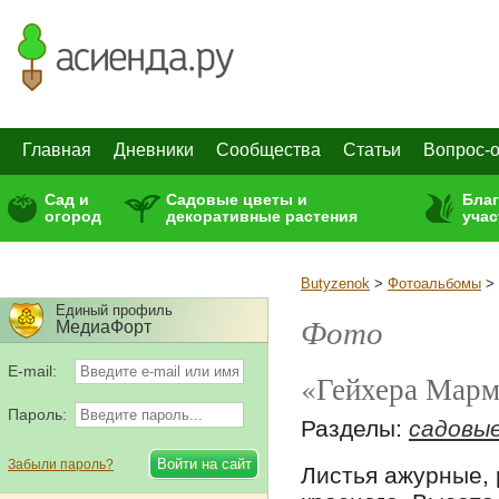
Главная
Дневники
Сообщества
Статьи
Вопрос-о
Сад и
Садовые цветы и
Бла
огород
декоративные растения
учас
Butyzenok
>
Фотоальбомы
>
Единый профиль
Фото
МедиаФорт
E-mail:
«Гейхера Марм
Пароль:
Разделы:
садовы
Забыли пароль?
Листья ажурные, 