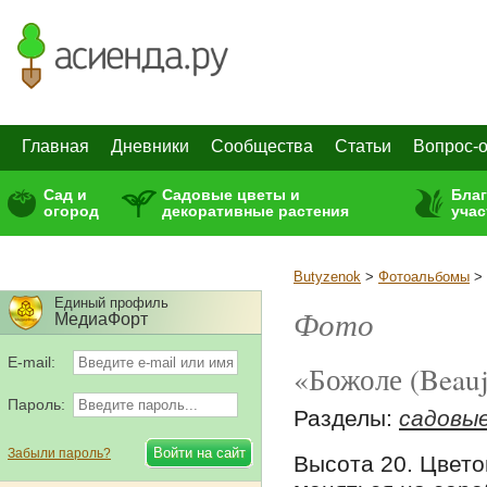
Главная
Дневники
Сообщества
Статьи
Вопрос-о
Сад и
Садовые цветы и
Бла
огород
декоративные растения
учас
Butyzenok
>
Фотоальбомы
>
Единый профиль
Фото
МедиаФорт
E-mail:
«Божоле (Beauj
Пароль:
Разделы:
садовы
Забыли пароль?
Высота 20. Цвето