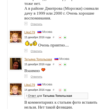
тоже нет.
А в районе Дмитрова (Морозки) снимали
дачу в 1999 или 2000 г. Очень хорошие
воспоминания.
↑
Ответить
Москва
Lika179
15 декабря 2016 года
#
Очень приятно....
↑
Ответить
Москва
Татьяна Топольская
15 декабря 2016 года
#
Взаимно
↑
Ответить
Москва
Lika179
14 декабря 2016 года
#
↑
Ответ
для
Татьяна Топольская
В комментариях к статьям фото вставить
нельзя. Нет такой функции.