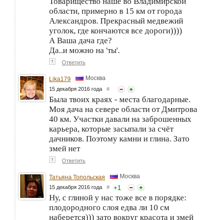
Товарищество наше во Владимирской
области, примерно в 15 км от города
Александров. Прекрасный медвежий
уголок, где кончаются все дороги))))
А Ваша дача где?
Да..и можно на 'ты'.
↑
Ответить
Москва
Lika179
15 декабря 2016 года
#
Была твоих краях - места благодарные.
Моя дача на севере области от Дмитрова
40 км. Участки давали на заброшенных
карьера, которые засыпали за счёт
дачников. Поэтому камни и глина. Зато
змей нет
↑
Ответить
Москва
Татьяна Топольская
+
1
15 декабря 2016 года
#
Ну, с глиной у нас тоже все в порядке:
плодородного слоя едва ли 10 см
наберется))) зато вокруг красота и змей