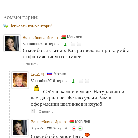
Комментарии:
Написать комментарий
Могилев
Волшебница Ирина
+
1
30 ноября 2016 года
#
Спасибо за статью. Как раз искала про клумбы
с оформлением из камней.
Ответить
Москва
Lika179
+
1
30 ноября 2016 года
#
Сейчас камни в моде. Натурально и
всегда красиво. Желаю удачи Вам в
оформлении цветников и клумб!
↑
Ответить
Могилев
Волшебница Ирина
3 декабря 2016 года
#
Спасибо большое Вам.