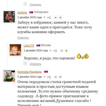
↑
Ответить
Хабаровск
nictoria
+
1
1 декабря 2016 года
#
Заберу в избранное, камней у нас много,
может какие идеи и пригодятся. Тоже хочу
клумбы камнями оформить
Ответить
Москва
Lika179
+
1
1 декабря 2016 года
#
Хорошо, я рада, что оценили!
↑
Ответить
Князева Надежда
+
1
5 декабря 2016 года
#
Очень порадовала статья грамотной подачей
материала и простым доступным языком
изложения .То,что нужно обычному среднему
садоводу .А фото-прямое приглашение к
исполнению желаний.Душевное спасибо !
Пишите ещё !