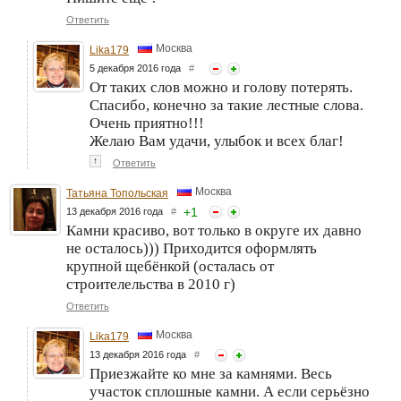
Ответить
Москва
Lika179
5 декабря 2016 года
#
От таких слов можно и голову потерять.
Спасибо, конечно за такие лестные слова.
Очень приятно!!!
Желаю Вам удачи, улыбок и всех благ!
↑
Ответить
Москва
Татьяна Топольская
+
1
13 декабря 2016 года
#
Камни красиво, вот только в округе их давно
не осталось))) Приходится оформлять
крупной щебёнкой (осталась от
строителельства в 2010 г)
Ответить
Москва
Lika179
13 декабря 2016 года
#
Приезжайте ко мне за камнями. Весь
участок сплошные камни. А если серьёзно