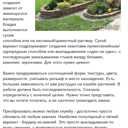
создания
зависит от
имеющегося
материала.
Кладка
выполняется
сухим
способом или на песчаный/цементный раствор. Сухой
вариант подразумевает создание окантовки прямолинейным/
однорядным способом или выкладыванием «один на один», с
последующим замазыванием стыков между блоками,
камнями, кирпичами. Для этого нужен цемент.
Важно придерживаться соотношений форм, текстуры, цвета,
размерности, учитывать рельеф и место нахождения. Есть
большая зависимость от уже растущих на клумбе растений. В
работе должна быть последовательность. Сначала
определитесь с конечной целью. Нужно точно представить,
что вы хотите получить, а не хаотично громоздить камни.
Преобразовать можно любую клумбу - достаточно просто
обложить её любым камнем. Наиболее популярный и лёгкий
вариант - бордюр из камней. Это просто выкладывание по
краю цветника, с возможностью корректировать форму.