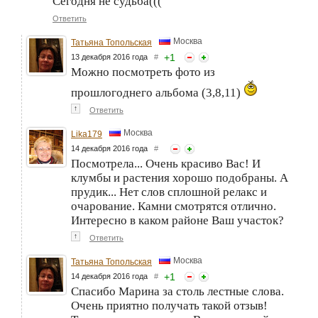
Сегодня не судьба(((
Ответить
Москва
Татьяна Топольская
+
1
13 декабря 2016 года
#
Можно посмотреть фото из
прошлогоднего альбома (3,8,11)
↑
Ответить
Москва
Lika179
14 декабря 2016 года
#
Посмотрела... Очень красиво Вас! И
клумбы и растения хорошо подобраны. А
прудик... Нет слов сплошной релакс и
очарование. Камни смотрятся отлично.
Интересно в каком районе Ваш участок?
↑
Ответить
Москва
Татьяна Топольская
+
1
14 декабря 2016 года
#
Спасибо Марина за столь лестные слова.
Очень приятно получать такой отзыв!