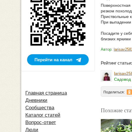
Поверхностная 
резком похолод
Приствольные к
При выпадении 
Посадите у себ
близких яркими
Автор:
larisav258
Перейти на канал
Рейтинг стать
larisav25
Садовод 
Поделиться:
Главная страница
Дневники
Сообщества
Похожие ста
Каталог статей
Вопрос-ответ
Люди