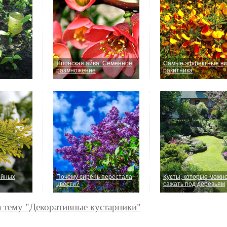
Японская айва. Семенное
Самые эффектные в
размножение
ракитника
ойных
Почему сирень перестала
Кусты, которые можн
цвести?
сажать под деревьям
а тему "Декоративные кустарники"