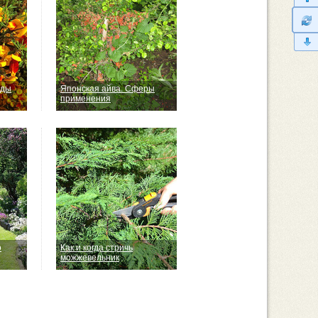
иды
Японская айва. Сферы
применения
о
Как и когда стричь
можжевельник