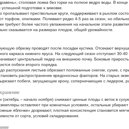
равень», столовая ложка без горки на полное ведро воды. В конц
 успешной подготовке к зимовке.
о пропалывают приствольные круги, поддерживают в рыхлом состо
ют торфом, опилками. Поливают редко 4-5 раз за сезон, но обиль
и требуют более частого увлажнения на начальном этапе развития
льно сказывается на размерах плодов, общей урожайности.
ющую обрезку проводят после посадки кустика. Отсекают верхушку
тного каркаса нижнего яруса. На следующий сезон отступают 30-4
орачивают центральный лидер на внешнюю почку. Боковые приросты
уются побеги второго порядка.
 до распускания листьев обрезают поломанные снегом, сухие, с пр
остановить распространение вредоносных факторов. На старых э
ырезают побеги, загущающие крону, соперничающие с лидером, ра
 хранение
 (октябрь – начало ноября) снимают ценные плоды с веток в сухую
земпляры оставляют при комнатных условиях, остальные убирают 
ожные яблочки» дозревают, плотная консистенция становится мягче.
симости от сорта, условий складирования.
зиме