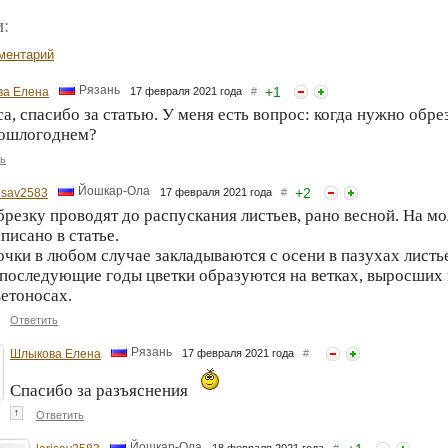
:
ментарий
Рязань
+
1
а Елена
17 февраля 2021 года
#
а, спасибо за статью. У меня есть вопрос: когда нужно обрез
рошлогоднем?
ь
Йошкар-Ола
+
2
risav2583
17 февраля 2021 года
#
брезку проводят до распускания листьев, рано весной. На 
писано в статье.
чки в любом случае закладываются с осени в пазухах листье
 последующие годы цветки образуются на ветках, выросши
етоносах.
Ответить
Рязань
Шлыкова Елена
17 февраля 2021 года
#
Спасибо за разъяснения
↑
Ответить
Йошкар-Ола