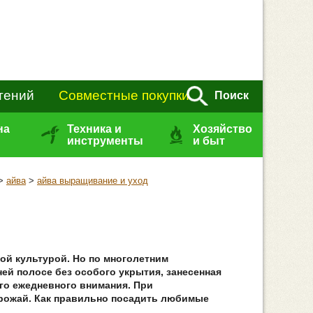
тений
Совместные покупки
Поиск
на
Техника и
Хозяйство
инструменты
и быт
>
айва
>
айва выращивание и уход
ой культурой. Но по многолетним
ей полосе без особого укрытия, занесенная
ого ежедневного внимания. При
рожай. Как правильно посадить любимые