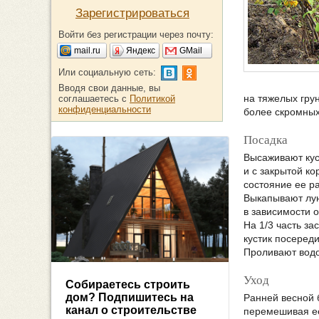
Зарегистрироваться
Войти без регистрации через почту:
mail.ru
Яндекс
GMail
Или социальную сеть:
Вводя свои данные, вы
на тяжелых гру
соглашаетесь с
Политикой
конфиденциальности
более скромных
Посадка
Высаживают кус
и с закрытой к
состояние ее ра
Выкапывают лун
в зависимости 
На 1/3 часть з
кустик посеред
Проливают водо
Уход
Собираетесь строить
дом? Подпишитесь на
Ранней весной 
канал о строительстве
перемешивая ее