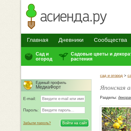
Главная
Дневники
Сообщества
Сад и
Садовые цветы и декор
огород
растения
сад и огород
>
с
Единый профиль
Японская 
МедиаФорт
Разделы:
декора
E-mail:
Пароль:
Забыли пароль?