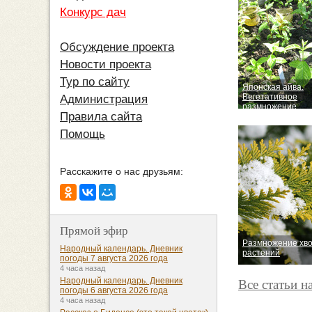
Конкурс дач
Обсуждение проекта
Новости проекта
Тур по сайту
Японская айва.
Вегетативное
Администрация
размножение
Правила сайта
Помощь
Расскажите о нас друзьям:
Прямой эфир
Размножение хв
Народный календарь. Дневник
растений
погоды 7 августа 2026 года
4 часа назад
Все статьи н
Народный календарь. Дневник
погоды 6 августа 2026 года
4 часа назад