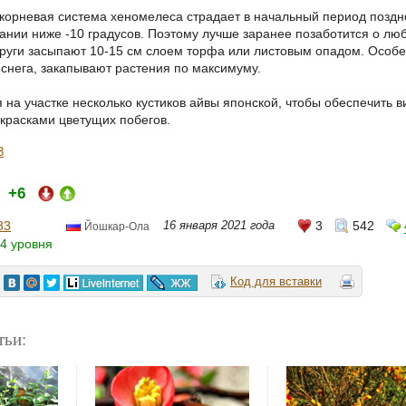
корневая система хеномелеса страдает в начальный период поздней
ании ниже -10 градусов. Поэтому лучше заранее позаботится о лю
руги засыпают 10-15 см слоем торфа или листовым опадом. Особе
снега, закапывают растения по максимуму.
я на участке несколько кустиков айвы японской, чтобы обеспечит
 красками цветущих побегов.
3
+6
и:
83
16 января 2021 года
3
542
Йошкар-Ола
4 уровня
Код для вставки
тьи: