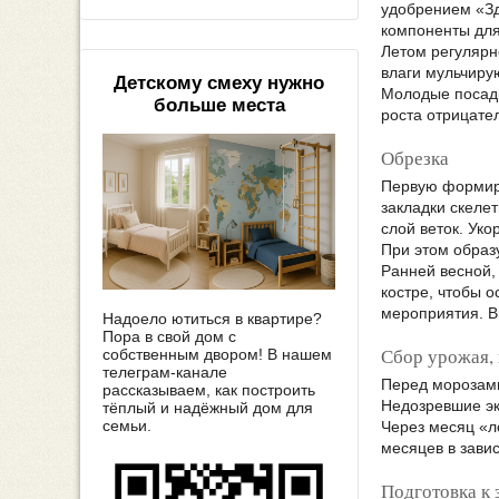
удобрением «Зд
компоненты для
Летом регулярн
влаги мульчиру
Детскому смеху нужно
Молодые посадк
больше места
роста отрицате
Обрезка
Первую формиру
закладки скеле
слой веток. Ук
При этом образ
Ранней весной,
костре, чтобы 
мероприятия. В
Надоело ютиться в квартире?
Пора в свой дом с
Сбор урожая,
собственным двором! В нашем
телеграм-канале
Перед морозами
рассказываем, как построить
Недозревшие эк
тёплый и надёжный дом для
семьи.
Через месяц «л
месяцев в зави
Подготовка к 