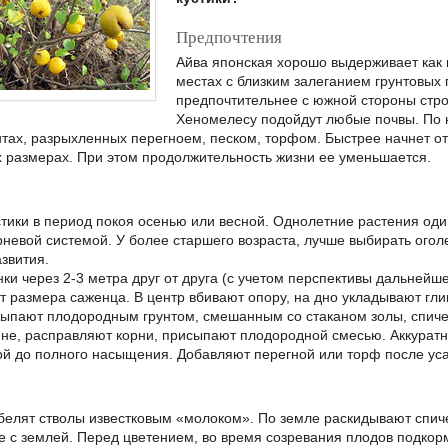
Предпочтения
Айва японская хорошо выдерживает как м
местах с близким залеганием грунтовых 
предпочтительнее с южной стороны стр
Хеномелесу подойдут любые почвы. По 
нтах, разрыхленных перегноем, песком, торфом. Быстрее начнет от
 размерах. При этом продолжительность жизни ее уменьшается.
тики в период покоя осенью или весной. Однолетние растения оди
орневой системой. У более старшего возраста, лучше выбирать огол
звития.
ки через 2-3 метра друг от друга (с учетом перспективы дальнейше
от размера саженца. В центр вбивают опору, на дно укладывают гли
асыпают плодородным грунтом, смешанным со стаканом золы, спи
ине, расправляют корни, присыпают плодородной смесью. Аккурат
й до полного насыщения. Добавляют перегной или торф после уса
белят стволы известковым «молоком». По земле раскидывают спич
 с землей. Перед цветением, во время созревания плодов подкор