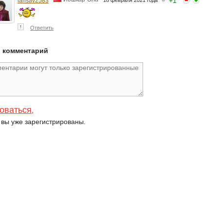
+
1
larisav2583
18 февраля 2021 года
#
↑
Ответить
й комментарий
оваться
,
и вы уже зарегистрированы.