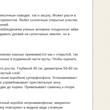
есячные паводки, так и засуху. Может расти в
горизонтов. Любит солнечные открытые участки,
оений.
наблюдениям ученых активнее плодоносит айва
давать урожай на супесчаных землях, но в
наково хорошо приживаются как с открытой, так
енные в подземной части кусты. Чтобы оценить
го роста). Глубиной 45 см, диаметром 50-80 см
нистый слой.
чечным коробком суперфосфата. Устанавливают
но утрамбовывают приствольную зону.
дки до нормы. Привязывают саженец к опоре.
ечный коробок нитроаммофоски, аккуратно
мку повторяют в жидком виде сложным