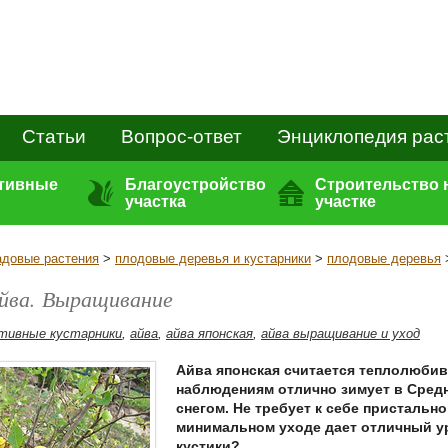
Статьи
Вопрос-ответ
Энциклопедия рас
ативные
Благоустройство
Строительство 
участка
участке
адовые растения
>
плодовые деревья и кустарники
>
плодовые деревья
айва. Выращивание
тивные кустарники
,
айва
,
айва японская
,
айва выращивание и уход
Айва японская считается теплолюбив
наблюдениям отлично зимует в Средн
снегом. Не требует к себе пристальн
минимальном уходе дает отличный у
кустики?