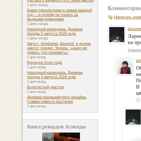
Рассказ о Биденсе (это такой цветок)
1 день назад
Комментарии
Какие однолетники я сажаю каждый
год — и почему не гонюсь за
Написать ком
модными новинками
1 день назад
Шлыков
Народный календарь. Дневник
погоды 5 августа 2026 года
Ларис
1 день назад
на п
Август : Клубника „Брилла“ и другие
цветут, плодят. Теперь : «надо же
Ответит
думать, что понимать».
2 дня назад
la
Кукуруза этого года
О
2 дня назад
Народный календарь. Дневник
на
погоды 4 августа 2026 года
По
2 дня назад
В
Болотистый участок
2 дня назад
цв
Дневник ландшафтного дизайна.
↑
Совместимость растений
2 дня назад
Книга рекордов Асиенды