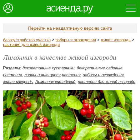
Перейти на неадаптивную версию сайта
благоустройство участка
>
заборы и ограждения
>
живая изгородь
>
растения для живой изгороди
Лимонник в качестве живой изгороди
Разделы:
декоративные кустарники
,
декоративные садовые
растения
,
лианы и вьющиеся растения
,
заборы и ограждения
,
живая изгородь
,
Лимонник китайский
,
растения для живой изгороди