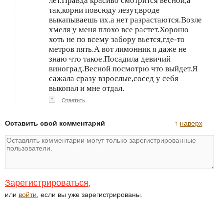
лет.Правда красиво смотрится весной,а
так,корни повсюду лезут,вроде
выкапываешь их.а нет разрастаются.Возле
хмеля у меня плохо все растет.Хорошо
хоть не по всему забору вьется,где-то
метров пять.А вот лимонник я даже не
знаю что такое.Посадила девичий
виноград.Весной посмотрю что выйдет.Я
сажала сразу взрослые,сосед у себя
выкопал и мне отдал.
↑
Ответить
Оставить свой комментарий
↑
наверх
Зарегистрироваться
,
или
войти
, если вы уже зарегистрированы.