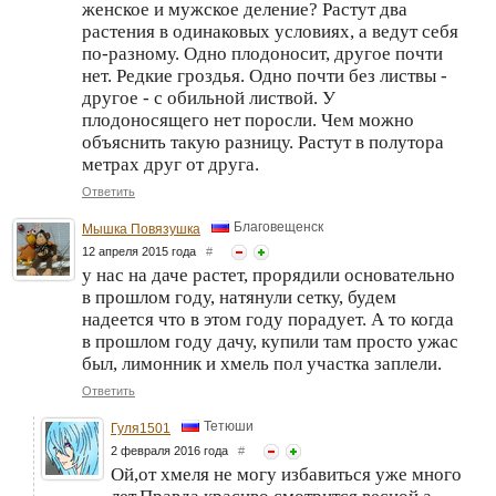
женское и мужское деление? Растут два
растения в одинаковых условиях, а ведут себя
по-разному. Одно плодоносит, другое почти
нет. Редкие гроздья. Одно почти без листвы -
другое - с обильной листвой. У
плодоносящего нет поросли. Чем можно
объяснить такую разницу. Растут в полутора
метрах друг от друга.
Ответить
Благовещенск
Мышка Повязушка
12 апреля 2015 года
#
у нас на даче растет, прорядили основательно
в прошлом году, натянули сетку, будем
надеется что в этом году порадует. А то когда
в прошлом году дачу, купили там просто ужас
был, лимонник и хмель пол участка заплели.
Ответить
Тетюши
Гуля1501
2 февраля 2016 года
#
Ой,от хмеля не могу избавиться уже много