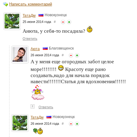
Написать комментарий
Новокузнецк
ТатаДм
25 июня 2014 года
#
Анюта, у себя-то посадила?
Ответить
Благовещенск
Аюта
26 июня 2014 года
#
А у меня еще огородных забот целое
море!!!!!!!!
Красоту еще рано
создавать,надо для начала порядок
навести!!!!!!!Статья для вдохновения!!!!!!
↑
Ответить
Новокузнецк
ТатаДм
26 июня 2014 года
#