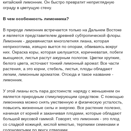
китайский лимонник. Он быстро превратит неприглядную
ограду в цветущую стену.
В чем особенность лимонника?
В природе лимонник встречается только на Дальнем Востоке
и является представителем древней субтропической флоры.
Лимонник - деревянистая многолетняя лиана, которая
неприхотлива, изящно вьется по опорам, обвиваясь вокруг
них. Окраска коры, которая шелушится, коричневатая, побеги
вьющиеся, листья растут ажурным пологом. Цветки хрупкие,
белого цвета, источают тонкий лимонный аромат. Все части
растения, а это корни, стебель, листья, плоды обладают
легким, лимонным ароматом. Отсюда и такое название -
лимонник.
У этой лианы есть пара достоинств: наряду с женьшенем он
является природным стимулирующим средством. С помощью
лимонника можно снять умственную и физическую усталость,
повысить жизненные силы и энергию. Все растение полезно,
начиная от корней и заканчивая плодами, которые обладают
большой вкусовой гаммой. Говорят, что лимонник - это плод
со сладкой кожицей, кислой мякотью, терпкими семенами и
солоноватыми по вкусу отварами.