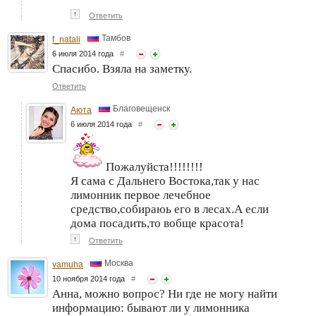
↑
Ответить
Тамбов
f_natali
6 июля 2014 года
#
Спасибо. Взяла на заметку.
Ответить
Благовещенск
Аюта
6 июля 2014 года
#
Пожалуйста!!!!!!!!
Я сама с Дальнего Востока,так у нас
лимонник первое лечебное
средство,собираюь его в лесах.А если
дома посадить,то вобще красота!
↑
Ответить
Москва
vamuha
10 ноября 2014 года
#
Анна, можно вопрос? Ни где не могу найти
информацию: бывают ли у лимонника