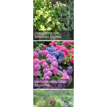
Низкорослое чудо –
Бересклет Форчуна
Цветущие зимостойкие
кустарники